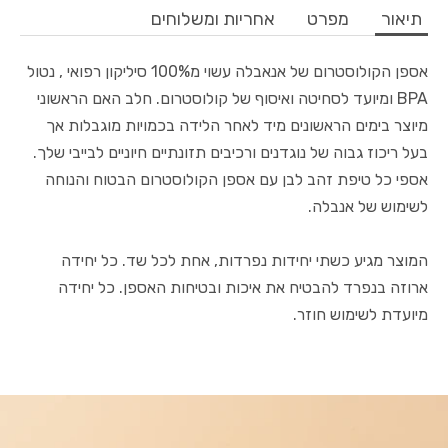
תיאור
מפרט
אחריות ומשלוחים
ניקיון וסטרליזציה
אספן הקולוסטרום של אנאבלה עשוי מ100% סיליקון רפואי , נטול
BPA ומיועד לסחיטה ואיסוף של קולוסטרום. חלב האם הראשוני
שימוש בחזיית שאיבה לשאיבה דו-צדדית עם אנבלה
מיוצר בימים הראשונים מיד לאחר הלידה בכמויות מוגבלות אך
בעל ריכוז גבוה של נוגדנים ורכיבים תזונתיים חיוניים לבייבי שלך.
אספי כל טיפת זהב לבן עם אספן הקולוסטרום הבטוח והנוחה
לשימוש של אנבלה.
מרכז הידע
המוצר מגיע כשתי יחידות נפרדות, אחת לכל שד. כל יחידה
טיפים וטריקים לשאיבה
ארוזה בנפרד להבטיח את איכות ובטיחות האספן. כל יחידה
מיועדת לשימוש חוזר.
האנשים מאחורי אנבלה
לקוחות ממליצות