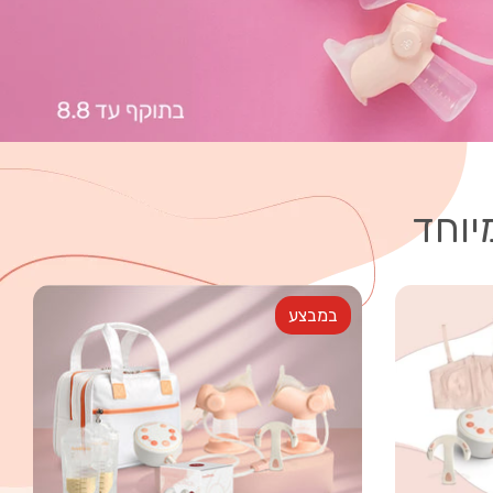
יוחד
במבצע