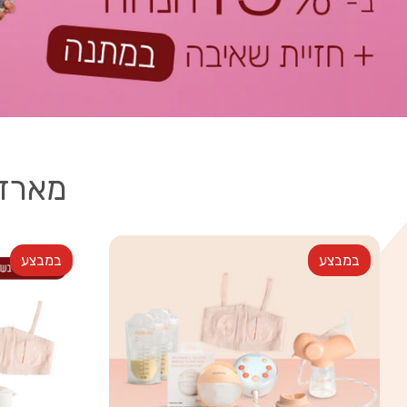
מארזי
במבצע
במבצע