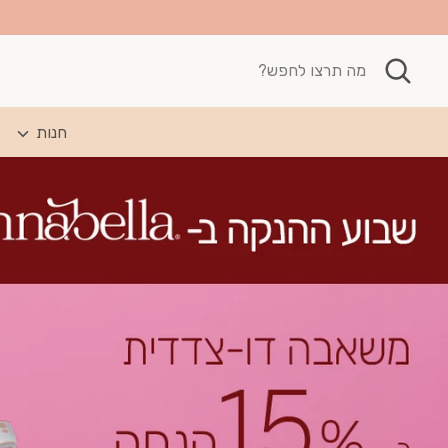
חיפוש
מה
תרצו
לחפש?
חנות