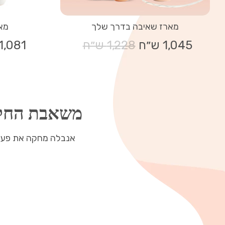
מארז שאיבה בדרך שלך
מא
1,045 ש״ח
מחיר
1,228 ש״ח
1,081 ש״ח
רגיל
משאבת החלב 
אנבלה מחקה את פעולת 