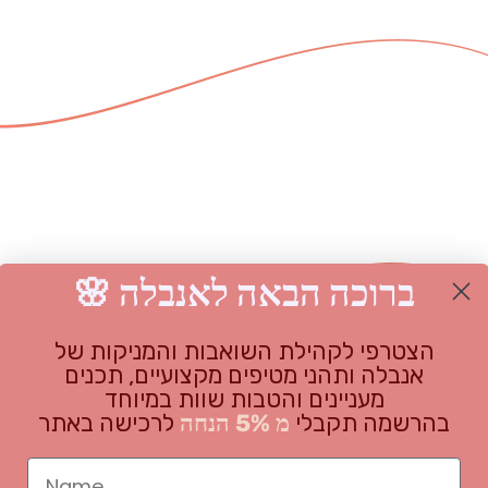
🌸 ברוכה הבאה לאנבלה
הצטרפי לקהילת השואבות והמניקות של
אנבלה ותהני מטיפים מקצועיים, תכנים
על החברה
מעניינים והטבות שוות במיוחד
בהרשמה תקבלי
מ 5% הנחה
לרכישה באתר
ת
מדיניות משלוחים והחזרות
Name
תקנון האתר