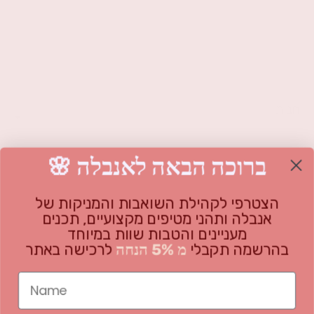
חנות
משאבת אנבלה
🌸 ברוכה הבאה לאנבלה
מידע
אנבלה משאבת הנקה דו"צ
כל המוצרים
שאלות נפוצות
הצטרפי לקהילת השואבות והמניקות של
אנבלה ותהני מטיפים מקצועיים, תכנים
על החברה
מארזים
בלוג
מעניינים והטבות שוות במיוחד
בהרשמה תקבלי
מ 5% הנחה
לרכישה באתר
אביזרים
אודות
מדיניות משלוחים והחזרות
אנחנו כאן בשבילך!
GIFT CARD - גיפט קארד
צרי קשר
תקנון האתר
Name
אנבלה בשילב
הצהרת נגישות