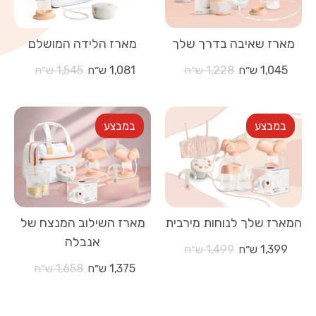
ניקיון וסטרליזציה
מארז שאיבה בדרך שלך
מארז הלידה המושלם
מחיר
מחיר
1,045 ש״ח
1,228 ש״ח
1,081 ש״ח
1,545 ש״ח
שימוש בחזיית שאיבה לשאיבה דו-צדדית עם אנבלה
רגיל
רגיל
במבצע
במבצע
מרכז הידע
טיפים וטריקים לשאיבה
המארז שלך לנוחות מירבית
מארז השילוב המנצח של
האנשים מאחורי אנבלה
אנבלה
מחיר
1,399 ש״ח
1,499 ש״ח
רגיל
מחיר
1,375 ש״ח
1,658 ש״ח
לקוחות ממליצות
רגיל