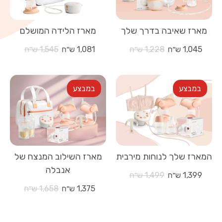
ניקיון וסטרליזציה
מארז שאיבה בדרך שלך
מארז הלידה המושלם
מחיר
מחיר
1,045 ש״ח
1,228 ש״ח
1,081 ש״ח
1,545 ש״ח
שימוש בחזיית שאיבה לשאיבה דו-צדדית עם אנבלה
רגיל
רגיל
במבצע
במבצע
מרכז הידע
טיפים וטריקים לשאיבה
המארז שלך לנוחות מירבית
מארז השילוב המנצח של
האנשים מאחורי אנבלה
אנבלה
מחיר
1,399 ש״ח
1,499 ש״ח
רגיל
מחיר
1,375 ש״ח
1,658 ש״ח
לקוחות ממליצות
רגיל