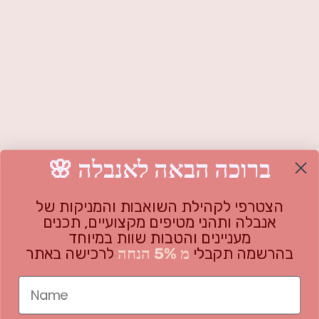
חנות
משאבת אנבלה
🌸 ברוכה הבאה לאנבלה
מידע
אנבלה משאבת הנקה דו"צ
כל המוצרים
שאלות נפוצות
הצטרפי לקהילת השואבות והמניקות של
אנבלה ותהני מטיפים מקצועיים, תכנים
על החברה
מארזים
בלוג
מעניינים והטבות שוות במיוחד
בהרשמה תקבלי
מ 5% הנחה
לרכישה באתר
אביזרים
אודות
מדיניות משלוחים והחזרות
אנחנו כאן בשבילך!
GIFT CARD - גיפט קארד
צרי קשר
תקנון האתר
Name
אנבלה בשילב
הצהרת נגישות