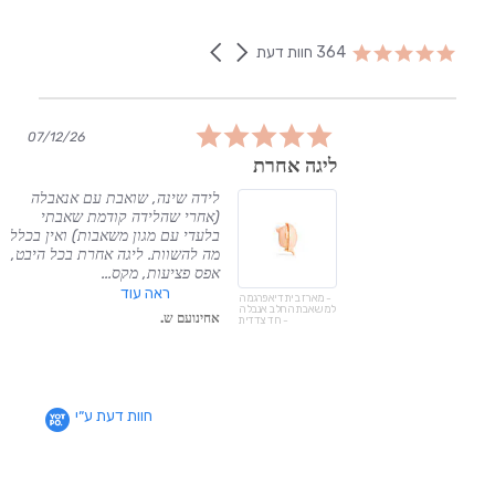
Reviews
carousel
Carousel
4.8
364 חוות דעת
arrows
star
rating
5.0
07/12/26
06
star
ליגה אחרת
rating
, אין
לידה שינה, שואבת עם אנאבלה
מציל
(אחרי שהלידה קודמת שאבתי
בלעדי עם מגון משאבות) ואין בכלל
מה להשוות. ליגה אחרת בכל היבט,
אפס פציעות, מקס...
ראה עוד
- מארז בית דיאפרגמה
למשאבת החלב אנבלה
אחינועם ש.
- חד צדדית
חוות דעת ע״י