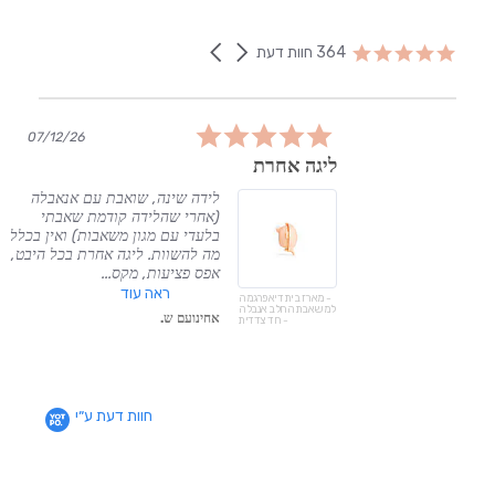
Reviews
carousel
Carousel
4.8
364 חוות דעת
arrows
star
rating
5.0
07/12/26
06
star
ליגה אחרת
rating
, אין
לידה שינה, שואבת עם אנאבלה
מציל
(אחרי שהלידה קודמת שאבתי
בלעדי עם מגון משאבות) ואין בכלל
מה להשוות. ליגה אחרת בכל היבט,
אפס פציעות, מקס...
ראה עוד
- מארז בית דיאפרגמה
למשאבת החלב אנבלה
אחינועם ש.
- חד צדדית
חוות דעת ע״י