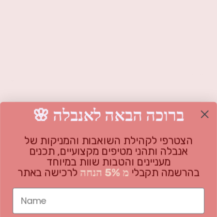
חנות
משאבת אנבלה
🌸 ברוכה הבאה לאנבלה
מידע
אנבלה משאבת הנקה דו"צ
כל המוצרים
שאלות נפוצות
הצטרפי לקהילת השואבות והמניקות של
אנבלה ותהני מטיפים מקצועיים, תכנים
על החברה
מארזים
בלוג
מעניינים והטבות שוות במיוחד
בהרשמה תקבלי
מ 5% הנחה
לרכישה באתר
אביזרים
אודות
מדיניות משלוחים והחזרות
אנחנו כאן בשבילך!
GIFT CARD - גיפט קארד
צרי קשר
תקנון האתר
Name
אנבלה בשילב
הצהרת נגישות