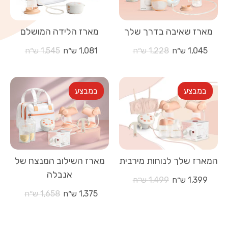
ניקיון וסטרליזציה
מארז שאיבה בדרך שלך
מארז הלידה המושלם
מחיר
מחיר
1,045 ש״ח
1,228 ש״ח
1,081 ש״ח
1,545 ש״ח
שימוש בחזיית שאיבה לשאיבה דו-צדדית עם אנבלה
רגיל
רגיל
במבצע
במבצע
מרכז הידע
טיפים וטריקים לשאיבה
המארז שלך לנוחות מירבית
מארז השילוב המנצח של
האנשים מאחורי אנבלה
אנבלה
מחיר
1,399 ש״ח
1,499 ש״ח
רגיל
מחיר
1,375 ש״ח
1,658 ש״ח
לקוחות ממליצות
רגיל