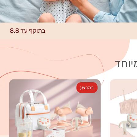
יוחד
במבצע