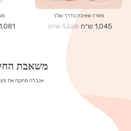
מארז שאיבה בדרך שלך
מא
1,045 ש״ח
מחיר
1,228 ש״ח
1,081 ש״ח
רגיל
משאבת החלב 
אנבלה מחקה את פעולת 