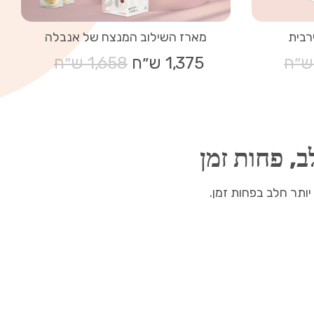
רבית
מארז השילוב המנצח של אנבלה
1,375 ש״ח
מחיר
1,658 ש״ח
רגיל
, פחות זמן
יותר חלב בפחות זמן.