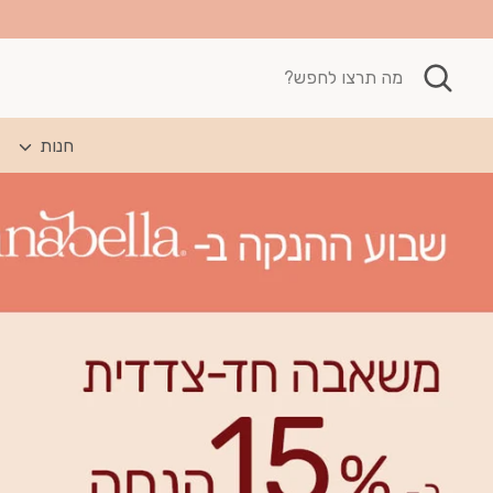
חיפוש
מה
תרצו
לחפש?
חנות